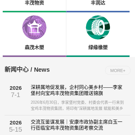
丰茂物资
丰润达
森茂木塑
绿缘橡塑
新闻中心 / News
MORE+
深耕属地促发展，企村同心美乡村——李家
2026
堡村向宝鸡丰茂物资集团赠送锦旗
7-1
2026年6月30日，李家堡村党委、村委会代表一行来到
宝鸡丰茂物资集团，将印有“深耕属地发展 赋能和美乡
村”的鲜红锦旗送到集团，以此感谢企业长久以来扎根地
方、助力乡村建设的暖心举措。 ...
交流互鉴谋发展｜安康市政协副主席白玉一
2026
行莅临宝鸡丰茂物资集团考察交流
5-15