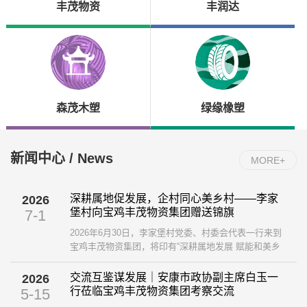
丰茂物资
丰润达
森茂木塑
绿缘橡塑
新闻中心 / News
MORE+
深耕属地促发展，企村同心美乡村——李家
2026
堡村向宝鸡丰茂物资集团赠送锦旗
7-1
2026年6月30日，李家堡村党委、村委会代表一行来到
宝鸡丰茂物资集团，将印有“深耕属地发展 赋能和美乡
村”的鲜红锦旗送到集团，以此感谢企业长久以来扎根地
方、助力乡村建设的暖心举措。 ...
交流互鉴谋发展｜安康市政协副主席白玉一
2026
行莅临宝鸡丰茂物资集团考察交流
5-15