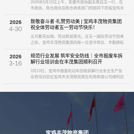
2026年5月15日上午，安康市政协副主席白玉一行，在
市政协、陈仓政协及陈仓商务部门的陪同下莅临宝鸡丰
茂物资集团，开展再生资源产业发展学习考察交流活
动。集团副董事长王涛、总经理贾伟携集团领导班子成
致敬奋斗者·礼赞劳动美 | 宝鸡丰茂物资集团
2026
员及部门负责人全程陪同参访。 ...
祝全体劳动者五一劳动节快乐！
4-30
五月繁花似锦，劳动筑就荣光。在五一国际劳动节到来
之际，宝鸡丰茂物资集团向每一位坚守岗位、辛勤耕耘
的劳动者，致以最诚挚的节日问候与最崇高的敬意！ ...
规范行业发展 筑牢安全防线｜全市报废车拆
2026
解行业培训会在丰茂集团顺利召开
3-16
3月13日，宝鸡市报废机动车回收拆解行业安全生产及
业务培训会在宝鸡市丰茂物资再生利用有限公司顺利召
开。本次会议由市商务局组织，聚焦行业安全监管、规
范经营与实操提升，全市相关县区商务主管部门、7家
资质企业负责人及安全、业务骨干参会，市消防救援支
队、市车管所、市级安全生产专家莅临指导。 ...
宝鸡丰茂物资集团