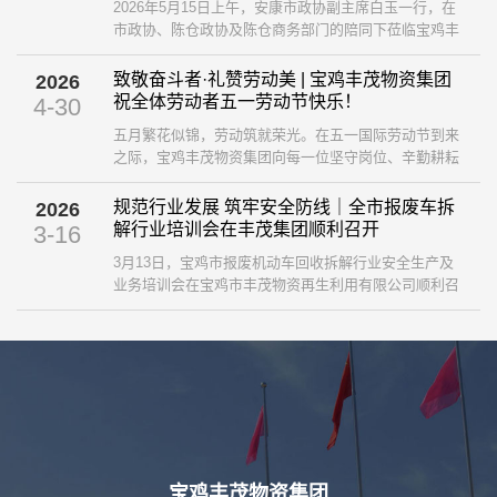
2026年5月15日上午，安康市政协副主席白玉一行，在
市政协、陈仓政协及陈仓商务部门的陪同下莅临宝鸡丰
茂物资集团，开展再生资源产业发展学习考察交流活
动。集团副董事长王涛、总经理贾伟携集团领导班子成
致敬奋斗者·礼赞劳动美 | 宝鸡丰茂物资集团
2026
员及部门负责人全程陪同参访。 ...
祝全体劳动者五一劳动节快乐！
4-30
五月繁花似锦，劳动筑就荣光。在五一国际劳动节到来
之际，宝鸡丰茂物资集团向每一位坚守岗位、辛勤耕耘
的劳动者，致以最诚挚的节日问候与最崇高的敬意！ ...
规范行业发展 筑牢安全防线｜全市报废车拆
2026
解行业培训会在丰茂集团顺利召开
3-16
3月13日，宝鸡市报废机动车回收拆解行业安全生产及
业务培训会在宝鸡市丰茂物资再生利用有限公司顺利召
开。本次会议由市商务局组织，聚焦行业安全监管、规
范经营与实操提升，全市相关县区商务主管部门、7家
资质企业负责人及安全、业务骨干参会，市消防救援支
队、市车管所、市级安全生产专家莅临指导。 ...
宝鸡丰茂物资集团