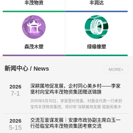
丰茂物资
丰润达
森茂木塑
绿缘橡塑
新闻中心 / News
MORE+
深耕属地促发展，企村同心美乡村——李家
2026
堡村向宝鸡丰茂物资集团赠送锦旗
7-1
2026年6月30日，李家堡村党委、村委会代表一行来到
宝鸡丰茂物资集团，将印有“深耕属地发展 赋能和美乡
村”的鲜红锦旗送到集团，以此感谢企业长久以来扎根地
方、助力乡村建设的暖心举措。 ...
交流互鉴谋发展｜安康市政协副主席白玉一
2026
行莅临宝鸡丰茂物资集团考察交流
5-15